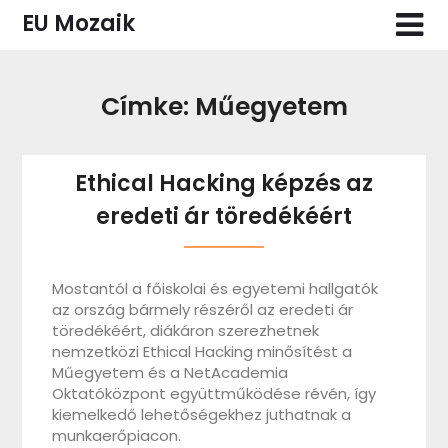
Skip
EU Mozaik
to
content
Címke:
Műegyetem
Ethical Hacking képzés az
eredeti ár töredékéért
Mostantól a főiskolai és egyetemi hallgatók
az ország bármely részéről az eredeti ár
töredékéért, diákáron szerezhetnek
nemzetközi Ethical Hacking minősítést a
Műegyetem és a NetAcademia
Oktatóközpont együttműködése révén, így
kiemelkedő lehetőségekhez juthatnak a
munkaerőpiacon.