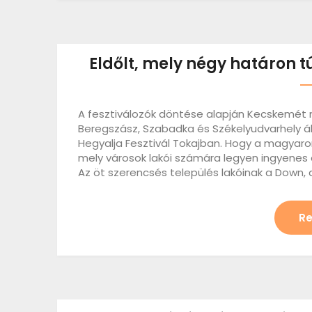
Eldőlt, mely négy határon t
A fesztiválozók döntése alapján Kecskemét m
Beregszász, Szabadka és Székelyudvarhely áll
Hegyalja Fesztivál Tokajban. Hogy a magyaror
mely városok lakói számára legyen ingyenes 
Az öt szerencsés település lakóinak a Down, 
Re