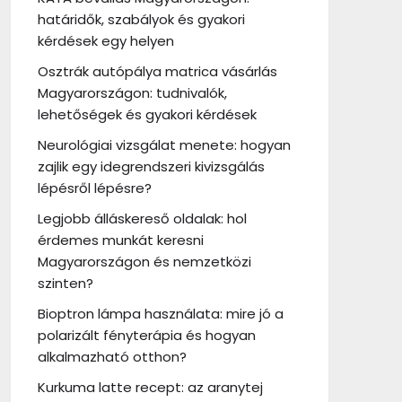
határidők, szabályok és gyakori
kérdések egy helyen
Osztrák autópálya matrica vásárlás
Magyarországon: tudnivalók,
lehetőségek és gyakori kérdések
Neurológiai vizsgálat menete: hogyan
zajlik egy idegrendszeri kivizsgálás
lépésről lépésre?
Legjobb álláskereső oldalak: hol
érdemes munkát keresni
Magyarországon és nemzetközi
szinten?
Bioptron lámpa használata: mire jó a
polarizált fényterápia és hogyan
alkalmazható otthon?
Kurkuma latte recept: az aranytej