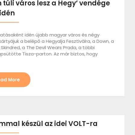
túli város lesz a Hegy’ vendége
idén
atásaként idén újabb magyar város és négy
kártyájuk a belépő a Hegyalja Fesztiválra, a Down, a
 Skindred, a The Devil Wears Prada, a többi
apsütötte Tisza-parton. Az már biztos, hogy
ad More
mmal készül az idei VOLT-ra