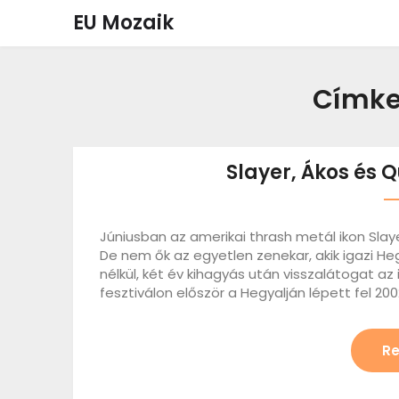
Skip
EU Mozaik
to
content
Címke
Slayer, Ákos és 
Júniusban az amerikai thrash metál ikon Slay
De nem ők az egyetlen zenekar, akik igazi Heg
nélkül, két év kihagyás után visszalátogat az i
fesztiválon először a Hegyalján lépett fel 2
Re