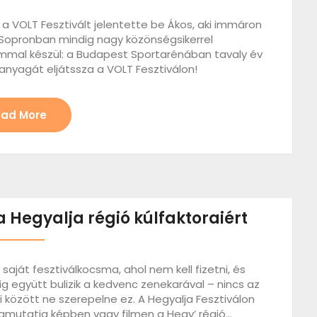
 a VOLT Fesztivált jelentette be Ákos, aki immáron
A Sopronban mindig nagy közönségsikerrel
ammal készül: a Budapest Sportarénában tavaly év
anyagát eljátssza a VOLT Fesztiválon!
ad More
a Hegyalja régió kúlfaktoraiért
tt saját fesztiválkocsma, ahol nem kell fizetni, és
ig együtt bulizik a kedvenc zenekarával – nincs az
i között ne szerepelne ez. A Hegyalja Fesztiválon
gmutatja képben vagy filmen a Hegy’ régió…