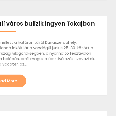
úli város bulizik ingyen Tokajban
ellett a határon túlról Dunaszerdahely,
andó lakóit látja vendégül június 25-30. között a
szági világörökségben, a nyárindító fesztiválon
a belépés, erről maguk a fesztiválozók szavaztak.
a Scooter, az…
ad More