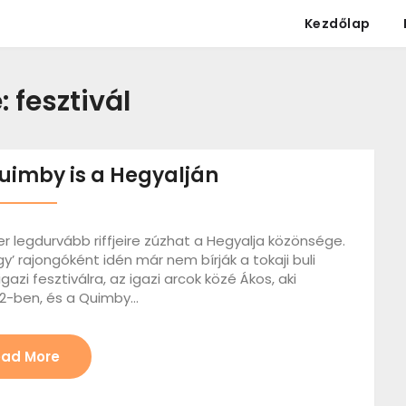
Kezdőlap
:
fesztivál
Quimby is a Hegyalján
er legdurvább riffjeire zúzhat a Hegyalja közönsége.
y’ rajongóként idén már nem bírják a tokaji buli
gazi fesztiválra, az igazi arcok közé Ákos, aki
002-ben, és a Quimby…
ad More