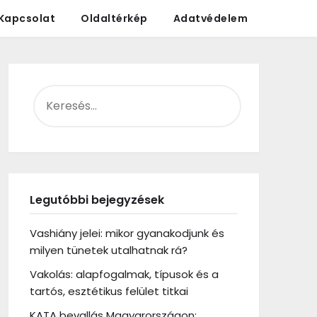
Kapcsolat
Oldaltérkép
Adatvédelem
KERESÉS:
Legutóbbi bejegyzések
Vashiány jelei: mikor gyanakodjunk és
milyen tünetek utalhatnak rá?
Vakolás: alapfogalmak, típusok és a
tartós, esztétikus felület titkai
KATA bevallás Magyarországon: