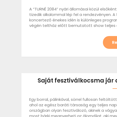
A “TURNÉ 2084” nyári állomásai közül elsőként
tizedik alkalommal lép fel a rendezvényen. 
koncertező énekes idén is különleges progr
végén teltház előtt bemutatott show teljes 
Re
Saját fesztiválkocsma jár 
Egy borral, pálinkával, sörrel fullosan feltöltö
ahol az egész baráti társaság egy teljes nap
országban olyan fesztiválozó, akinek a vágya
most bárki megnyerheti az álomdíjat, aki me