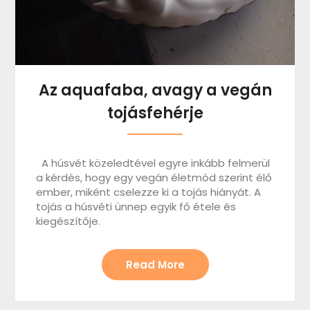
Az aquafaba, avagy a vegán
tojásfehérje
A húsvét közeledtével egyre inkább felmerül
a kérdés, hogy egy vegán életmód szerint élő
ember, miként cselezze ki a tojás hiányát. A
tojás a húsvéti ünnep egyik fő étele és
kiegészítője.
Read More