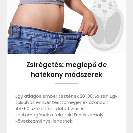
Zsírégetés: meglepő de
hatékony módszerek
Egy átlagos ember testének 20-30%a zsír. Egy
túlsúlyos ember testtömegének azonban
45-50 százaléka is lehet zsír. A
testömegének a fele zsír! Ennek komoly
következményei lehetnek!