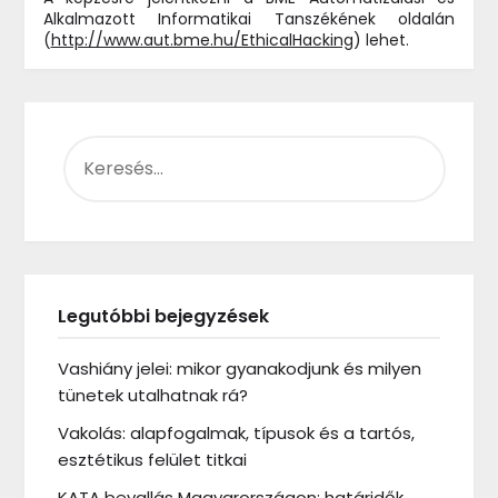
Alkalmazott Informatikai Tanszékének oldalán
(
http://www.aut.bme.hu/EthicalHacking
) lehet.
KERESÉS:
Legutóbbi bejegyzések
Vashiány jelei: mikor gyanakodjunk és milyen
tünetek utalhatnak rá?
Vakolás: alapfogalmak, típusok és a tartós,
esztétikus felület titkai
KATA bevallás Magyarországon: határidők,