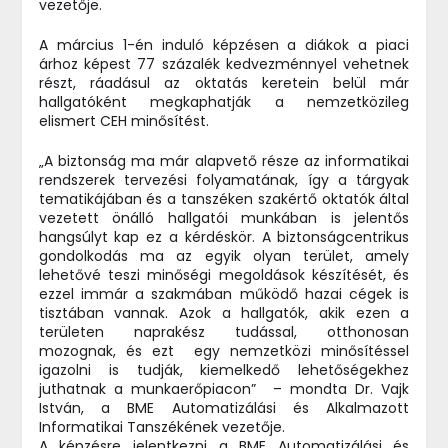
vezetője.
A március 1-én induló képzésen a diákok a piaci
árhoz képest 77 százalék kedvezménnyel vehetnek
részt, ráadásul az oktatás keretein belül már
hallgatóként megkaphatják a nemzetközileg
elismert CEH minősítést.
„A biztonság ma már alapvető része az informatikai
rendszerek tervezési folyamatának, így a tárgyak
tematikájában és a tanszéken szakértő oktatók által
vezetett önálló hallgatói munkában is jelentős
hangsúlyt kap ez a kérdéskör. A biztonságcentrikus
gondolkodás ma az egyik olyan terület, amely
lehetővé teszi minőségi megoldások készítését, és
ezzel immár a szakmában működő hazai cégek is
tisztában vannak. Azok a hallgatók, akik ezen a
területen naprakész tudással, otthonosan
mozognak, és ezt egy nemzetközi minősítéssel
igazolni is tudják, kiemelkedő lehetőségekhez
juthatnak a munkaerőpiacon” – mondta Dr. Vajk
István, a BME Automatizálási és Alkalmazott
Informatikai Tanszékének vezetője.
A képzésre jelentkezni a BME Automatizálási és