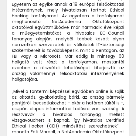
Egyetem az egyike annak a 19 európai felsőoktatási
intézménynek, mely hivatalosan tarthat Ethical
Hacking tanfolyamot. Az egyetem a tanfolyamot
meghonosító NetAcademia Oktatóközpont
oktatóival együttműködve már harmadik éve képzi
a műegyetemistákat a hivatalos EC-Council
tananyag alapján, melyből többek között olyan
nemzetközi szervezetek és vállalatok IT-biztonsági
szakembereit is továbbképezik, mint a Pentagon, az
FBI vagy a Microsoft. Már eddig is mintegy 60
hallgató vett részt a tanfolyamon, mostantól
azonban a részvételi lehetőséget kiterjesztik az
ország valamennyi felsőoktatási intézményének
hallgatójára.
„Mivel a tantermi képzéssel egyidőben online is zajlik
az oktatás, gyakorlatilag bárki, az ország bármely
pontjáról becsatlakozhat – akár a határon túlról is -,
csupán alapos informatikai tudásra van szükség. A
résztvevők a hivatalos tananyag mellett
vizsgavouchert is kapnak, így hivatalos Certified
Ethical Hacker (CEH) minősítést szerezhetnek” –
mondta Fóti Marcell, a NetAcademia Oktatóközpont