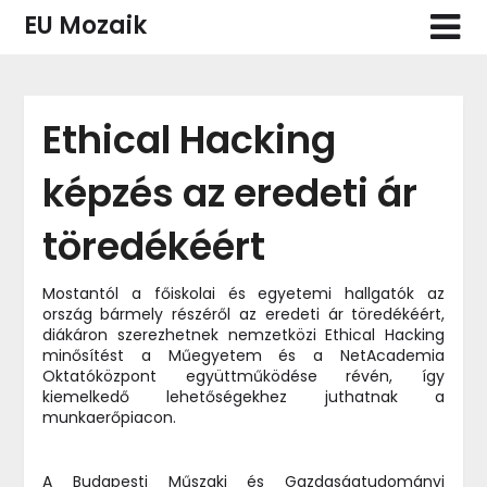
Skip
EU Mozaik
to
content
Ethical Hacking
képzés az eredeti ár
töredékéért
Mostantól a főiskolai és egyetemi hallgatók az
ország bármely részéről az eredeti ár töredékéért,
diákáron szerezhetnek nemzetközi Ethical Hacking
minősítést a Műegyetem és a NetAcademia
Oktatóközpont együttműködése révén, így
kiemelkedő lehetőségekhez juthatnak a
munkaerőpiacon.
A Budapesti Műszaki és Gazdaságtudományi