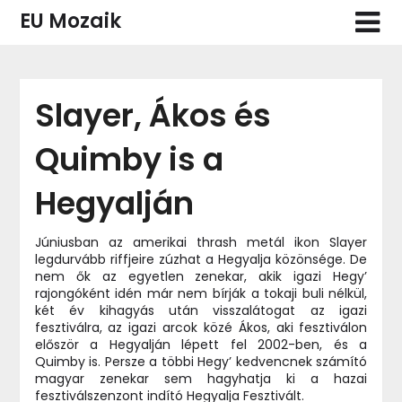
Skip
EU Mozaik
to
content
Slayer, Ákos és
Quimby is a
Hegyalján
Júniusban az amerikai thrash metál ikon Slayer
legdurvább riffjeire zúzhat a Hegyalja közönsége. De
nem ők az egyetlen zenekar, akik igazi Hegy’
rajongóként idén már nem bírják a tokaji buli nélkül,
két év kihagyás után visszalátogat az igazi
fesztiválra, az igazi arcok közé Ákos, aki fesztiválon
először a Hegyalján lépett fel 2002-ben, és a
Quimby is. Persze a többi Hegy’ kedvencnek számító
magyar zenekar sem hagyhatja ki a hazai
fesztiválszenzont indító Hegyalja Fesztivált.