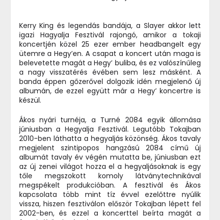
Kerry King és legendás bandája, a Slayer akkor lett
igazi Hagyalja Fesztivál rajongó, amikor a tokaji
koncertjén közel 25 ezer ember headbangelt egy
ütemre a Hegy’en. A csapat a koncert után maga is
belevetette magát a Hegy’ buliba, és ez valószínűleg
a nagy visszatérés évében sem lesz másként. A
banda éppen gőzerővel dolgozik idén megjelenő új
albumán, de ezzel együtt már a Hegy’ koncertre is
készül.
Ákos nyári turnéja, a Turné 2084 egyik állomása
júniusban a Hegyalja Fesztivál. Legutóbb Tokajban
2010-ben láthatta a hegyaljás közönség. Ákos tavaly
megjelent szintipopos hangzású 2084 című új
albumát tavaly év végén mutatta be, júniusban ezt
az új zenei világot hozza el a hegyaljásoknak is egy
tőle megszokott komoly látványtechnikával
megspékelt produkcióban. A fesztivál és Ákos
kapcsolata több mint tíz évvel ezelőttre nyúlik
vissza, hiszen fesztiválon először Tokajban lépett fel
2002-ben, és ezzel a koncerttel beírta magát a