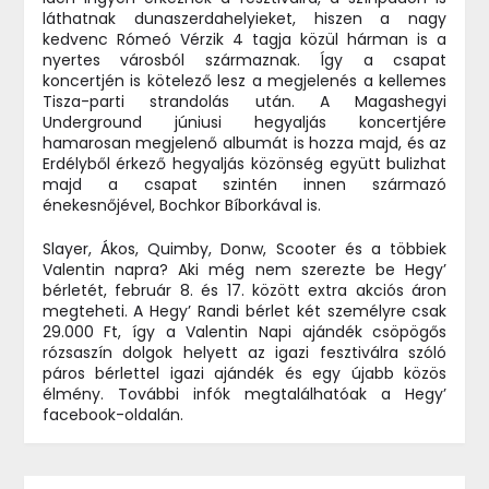
láthatnak dunaszerdahelyieket, hiszen a nagy
kedvenc Rómeó Vérzik 4 tagja közül hárman is a
nyertes városból származnak. Így a csapat
koncertjén is kötelező lesz a megjelenés a kellemes
Tisza-parti strandolás után. A Magashegyi
Underground júniusi hegyaljás koncertjére
hamarosan megjelenő albumát is hozza majd, és az
Erdélyből érkező hegyaljás közönség együtt bulizhat
majd a csapat szintén innen származó
énekesnőjével, Bochkor Bíborkával is.
Slayer, Ákos, Quimby, Donw, Scooter és a többiek
Valentin napra? Aki még nem szerezte be Hegy’
bérletét, február 8. és 17. között extra akciós áron
megteheti. A Hegy’ Randi bérlet két személyre csak
29.000 Ft, így a Valentin Napi ajándék csöpögős
rózsaszín dolgok helyett az igazi fesztiválra szóló
páros bérlettel igazi ajándék és egy újabb közös
élmény. További infók megtalálhatóak a Hegy’
facebook-oldalán.