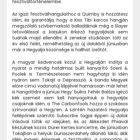
fesztiváltörténelembe.
Az igazi fesztiválhangulathoz a Quimby is hozzátesz
idén, és garantálja, hogy a Kiss Tibi karcos hangján
megszólaló szívbemarkoló balladáknak még a Slayer
tetoválással a karjukon érkező hegyaljások sem
tudnak majd ellenállni. A zenekar stúdióban tölti az
év első felét, remélhetőleg az új dalokból júniusban
már a Hegyalja közönsége is hallhat ízelítőt.
A magyar kedvencek közül a Hegyalján indítja a
nyarat a mindig hatalmas bulit kanyarító Soerii &
Poolek is. Természetesen nem hagyhatja ki idén
nyáron sem Tokajt a Depresszió. A banda Megyek
előre című vadonatúj klipjével hamarosan már lehet
is hangolódni a júniusi Hegy’ bulira. Fehér Balázs igéző
kék szemeit sem kell hanyagolniuk a hegyaljás
csajoknak idén, a The Carbonfools hozza a szokásos
színvonalat a Hegy’en. A szintén hazatérő Hegyalja
fellépőnek számító Subscribe tagjai éppen új dalok
írásával töltik az idejüket, és az Akkezdet Phiaival
készülnek közös Dürer Kertes koncertre, de júniusban
Tokajban a helyük. Dunaszerdahely állandó lakói, akik
idén ingyen érkeznek a fesztiválra, a színpadon is