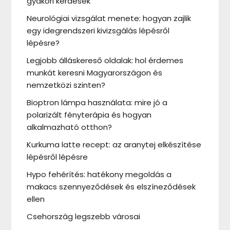
gyakori kérdések
Neurológiai vizsgálat menete: hogyan zajlik
egy idegrendszeri kivizsgálás lépésről
lépésre?
Legjobb álláskereső oldalak: hol érdemes
munkát keresni Magyarországon és
nemzetközi szinten?
Bioptron lámpa használata: mire jó a
polarizált fényterápia és hogyan
alkalmazható otthon?
Kurkuma latte recept: az aranytej elkészítése
lépésről lépésre
Hypo fehérítés: hatékony megoldás a
makacs szennyeződések és elszíneződések
ellen
Csehország legszebb városai