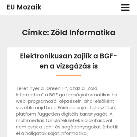
Skip
EU Mozaik
to
content
Címke:
Zöld Informatika
Elektronikusan zajlik a BGF-
en a vizsgázás is
Teret nyer a „Green IT”, azaz a „Zöld
Informatika” a BGF gazdaságinformatikus és
web-programozói képzésein, ahol elsőként
vezetik majd be a Főiskola saját fejlesztésű,
platform független digitális tananyagát. A
multimédiás tanulófelületek kialakításával
nem csak a tan- és segédanyagokat érhetik
el a hallgatók saját informatikai,