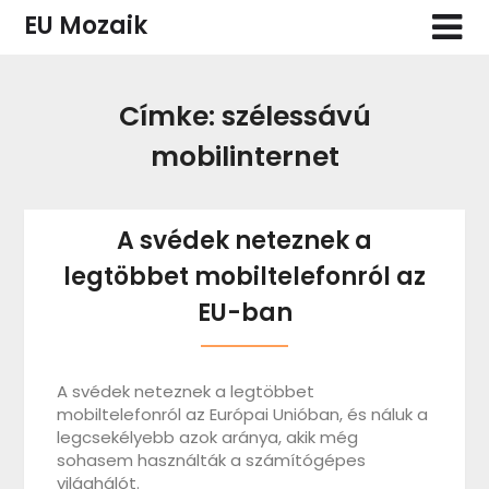
Skip
EU Mozaik
to
content
Címke:
szélessávú
mobilinternet
A svédek neteznek a
legtöbbet mobiltelefonról az
EU-ban
A svédek neteznek a legtöbbet
mobiltelefonról az Európai Unióban, és náluk a
legcsekélyebb azok aránya, akik még
sohasem használták a számítógépes
világhálót.