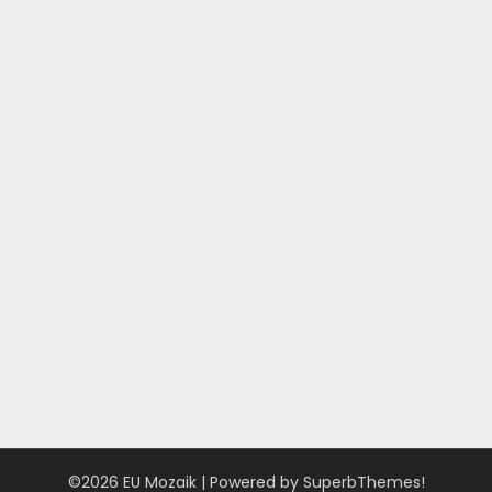
©2026 EU Mozaik
| Powered by
SuperbThemes!