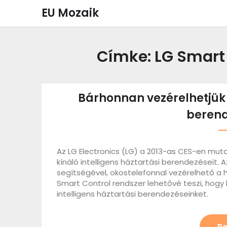
Skip
EU Mozaik
to
content
Címke:
LG Smart
Bárhonnan vezérelhetjük 
berend
Az LG Electronics (LG) a 2013-as CES-en mut
kínáló intelligens háztartási berendezéseit.
segítségével, okostelefonnal vezérelhető a 
Smart Control rendszer lehetővé teszi, hogy h
intelligens háztartási berendezéseinket.
Re