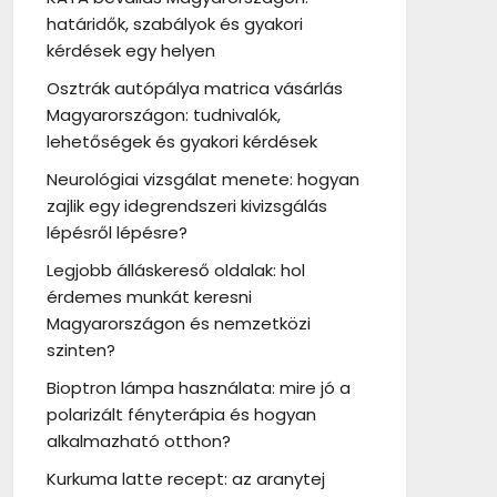
határidők, szabályok és gyakori
kérdések egy helyen
Osztrák autópálya matrica vásárlás
Magyarországon: tudnivalók,
lehetőségek és gyakori kérdések
Neurológiai vizsgálat menete: hogyan
zajlik egy idegrendszeri kivizsgálás
lépésről lépésre?
Legjobb álláskereső oldalak: hol
érdemes munkát keresni
Magyarországon és nemzetközi
szinten?
Bioptron lámpa használata: mire jó a
polarizált fényterápia és hogyan
alkalmazható otthon?
Kurkuma latte recept: az aranytej