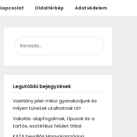
Kapcsolat
Oldaltérkép
Adatvédelem
KERESÉS:
Legutóbbi bejegyzések
Vashiány jelei: mikor gyanakodjunk és
milyen tünetek utalhatnak rá?
Vakolás: alapfogalmak, típusok és a
tartós, esztétikus felület titkai
KATA bevallás Magyarországon: