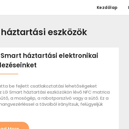
Kezdőlap
 háztartási eszközök
Smart háztartási elektronikai
ezéseinket
atta be fejlett csatlakoztatási lehetőségeket
 Az LG Smart háztartási eszközökön lévő NFC matrica
hűtő, a mosógép, a robotporszívó vagy a sütő. Ez a
angvezérléssel a távolból irányítsuk, felügyeljük
ad More