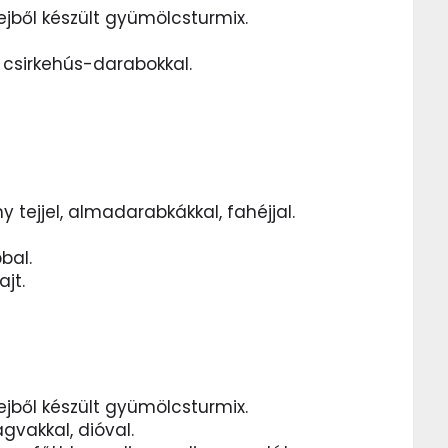
ejből készült gyümölcsturmix.
t csirkehús-darabokkal.
 tejjel, almadarabkákkal, fahéjjal.
bal.
ajt.
ejből készült gyümölcsturmix.
gvakkal, dióval.