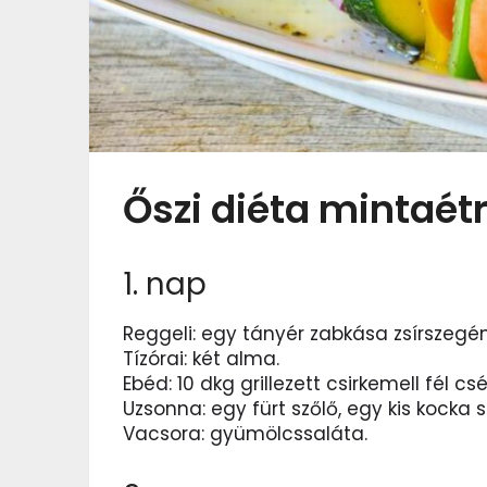
Őszi diéta mintaét
1. nap
Reggeli: egy tányér zabkása zsírszegén
Tízórai: két alma.
Ebéd: 10 dkg grillezett csirkemell fél c
Uzsonna: egy fürt szőlő, egy kis kocka s
Vacsora: gyümölcssaláta.