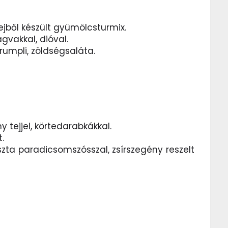
ejből készült gyümölcsturmix.
gvakkal, dióval.
rumpli, zöldségsaláta.
 tejjel, körtedarabkákkal.
t.
észta paradicsomszósszal, zsírszegény reszelt