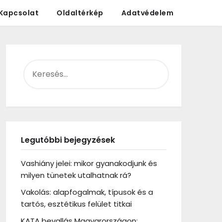
Kapcsolat
Oldaltérkép
Adatvédelem
KERESÉS:
Legutóbbi bejegyzések
Vashiány jelei: mikor gyanakodjunk és
milyen tünetek utalhatnak rá?
Vakolás: alapfogalmak, típusok és a
tartós, esztétikus felület titkai
KATA bevallás Magyarországon: