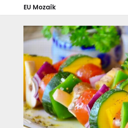
Skip
EU Mozaik
to
content