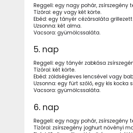
Reggeli: egy nagy pohár, zsírszegény t
Tízórai: egy vagy két körte.
Ebéd: egy tányér cézársaláta grillezet
Uzsonna: két alma.
Vacsora: gyümölcssaláta.
5. nap
Reggeli: egy tányér zabkása zsírszegény
Tízórai: két körte.
Ebéd: zöldségleves lencsével vagy bab
Uzsonna: egy fürt szőlő, egy kis kocka s
Vacsora: gyümölcssaláta.
6. nap
Reggeli: egy nagy pohár, zsírszegény t
Tízórai: zsírszegény joghurt növényi ma