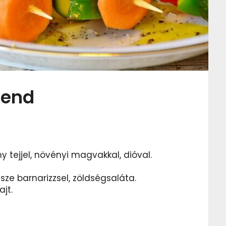
rend
y tejjel, növényi magvakkal, dióval.
sésze barnarizzsel, zöldségsaláta.
ajt.