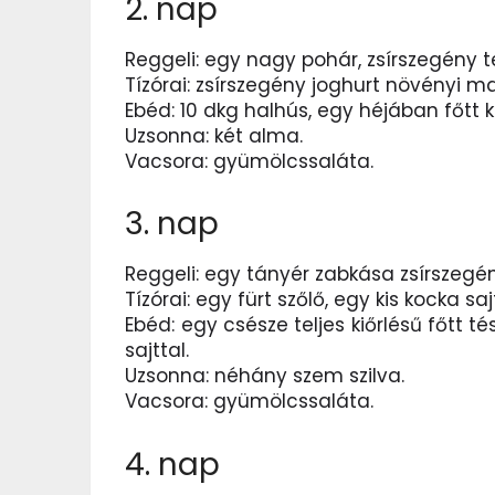
2. nap
Reggeli: egy nagy pohár, zsírszegény t
Tízórai: zsírszegény joghurt növényi ma
Ebéd: 10 dkg halhús, egy héjában főtt k
Uzsonna: két alma.
Vacsora: gyümölcssaláta.
3. nap
Reggeli: egy tányér zabkása zsírszegény
Tízórai: egy fürt szőlő, egy kis kocka saj
Ebéd: egy csésze teljes kiőrlésű főtt t
sajttal.
Uzsonna: néhány szem szilva.
Vacsora: gyümölcssaláta.
4. nap