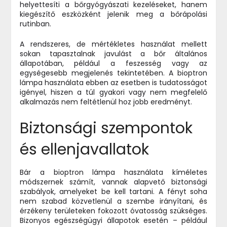
helyettesíti a bőrgyógyászati kezeléseket, hanem
kiegészítő eszközként jelenik meg a bőrápolási
rutinban.
A rendszeres, de mértékletes használat mellett
sokan tapasztalnak javulást a bőr általános
állapotában, például a feszesség vagy az
egységesebb megjelenés tekintetében. A bioptron
lámpa használata ebben az esetben is tudatosságot
igényel, hiszen a túl gyakori vagy nem megfelelő
alkalmazás nem feltétlenül hoz jobb eredményt.
Biztonsági szempontok
és ellenjavallatok
Bár a bioptron lámpa használata kíméletes
módszernek számít, vannak alapvető biztonsági
szabályok, amelyeket be kell tartani. A fényt soha
nem szabad közvetlenül a szembe irányítani, és
érzékeny területeken fokozott óvatosság szükséges.
Bizonyos egészségügyi állapotok esetén – például