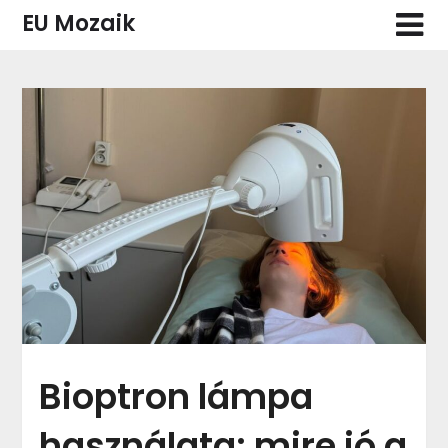
Skip
EU Mozaik
to
content
Bioptron lámpa
használata: mire jó a