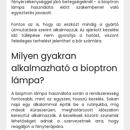
fényérzékenységgel járó betegségeknél – a bioptron
lámpa használata előtt szakemberrel való
egyeztetés javasolt.
Fontos az is, hogy az eszközt mindig a gyártó
útmutatásai szerint alkalmazzuk. Az ajánlott kezelési
idő túllépése nem gyorsítja a hatást, viszont
felesleges terhelést jelenthet a bőr számára.
Milyen gyakran
alkalmazható a bioptron
lámpa?
A bioptron lámpa használata során a rendszeresség
fontosabb, mint az egyszeri, hosszú kezelés. Sokan
napi egy alkalommal építik be a rutinjukba, míg
mások kúraszerűen, meghatározott időszakon
keresztül alkalmazzák. A kezelések közötti szünetek
lehetőséget adnak a szervezetnek arra, hogy
reagáljon a fényterápiára.