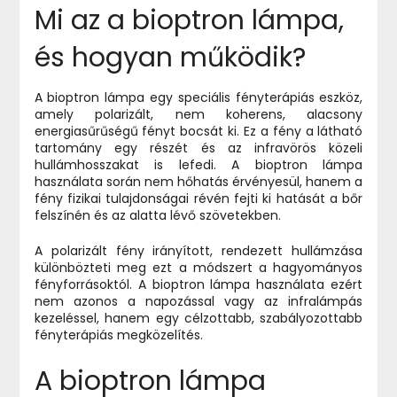
Mi az a bioptron lámpa,
és hogyan működik?
A bioptron lámpa egy speciális fényterápiás eszköz,
amely polarizált, nem koherens, alacsony
energiasűrűségű fényt bocsát ki. Ez a fény a látható
tartomány egy részét és az infravörös közeli
hullámhosszakat is lefedi. A bioptron lámpa
használata során nem hőhatás érvényesül, hanem a
fény fizikai tulajdonságai révén fejti ki hatását a bőr
felszínén és az alatta lévő szövetekben.
A polarizált fény irányított, rendezett hullámzása
különbözteti meg ezt a módszert a hagyományos
fényforrásoktól. A bioptron lámpa használata ezért
nem azonos a napozással vagy az infralámpás
kezeléssel, hanem egy célzottabb, szabályozottabb
fényterápiás megközelítés.
A bioptron lámpa