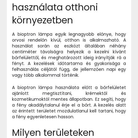
használata otthoni
környezetben
A bioptron lámpa egyik legnagyobb előnye, hogy
orvosi rendelőn kívül, otthon is alkalmazható. A
használat során az eszközt általában néhány
centiméter távolságra helyezik a kezelni kívánt
bőrfelülettől, és meghatározott ideig irányítják rá a
fényt. A kezelések időtartama és gyakorisága a
felhasználás céljától függ, de jellemzően napi egy
vagy több alkalommal történik.
A bioptron lámpa használata előtt a bőrfelületet
ajánlott megtisztítani, krémektől és
kozmetikumoktól mentes állapotban. Ez segíti, hogy
a fény akadálytalanul érje el a bőrt. A kezelés alatt
az érintett területet mozdulatlanul kell tartani, hogy
a fény egyenletesen hasson.
Milyen területeken