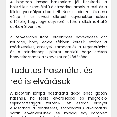
A bioptron lámpa használata jól illeszkedik a
holisztikus szemléletű életmódba, amely a test és a
lélek egyensúlyára törekszik. Nem csodaszer, és nem
váltja ki az orvosi ellátást, ugyanakkor sokan
értékelik, hogy egy egyszerű, otthon alkalmazható
eszközről van szó.
A fényterápia iránti érdeklődés növekedése azt
mutatja, hogy egyre többen keresik azokat a
módszereket, amelyek támogatják a regenerációt
és a mindennapi jóllétet anélkül, hogy erősen
beavatkoznának a szervezet működésébe.
Tudatos használat és
reális elvárások
A bioptron lámpa használata akkor lehet igazán
hasznos, ha reális elvárásokkal és megfelelő
tájékozottsággal történik. Az eszköz előnyei
elsősorban a rendszeres, szabályszerű alkalmazás
során érvényesülnek, és mindig egy komplex