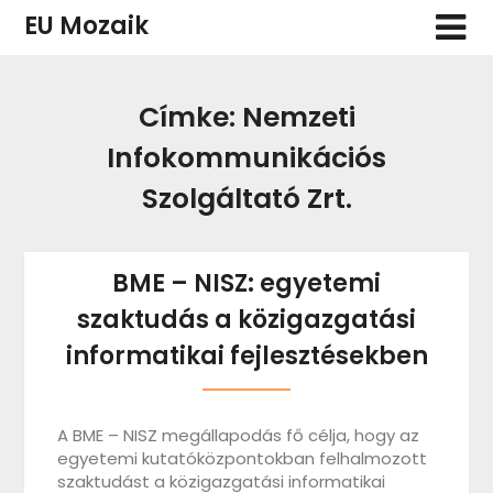
Skip
EU Mozaik
to
content
Címke:
Nemzeti
Infokommunikációs
Szolgáltató Zrt.
BME – NISZ: egyetemi
szaktudás a közigazgatási
informatikai fejlesztésekben
A BME – NISZ megállapodás fő célja, hogy az
egyetemi kutatóközpontokban felhalmozott
szaktudást a közigazgatási informatikai