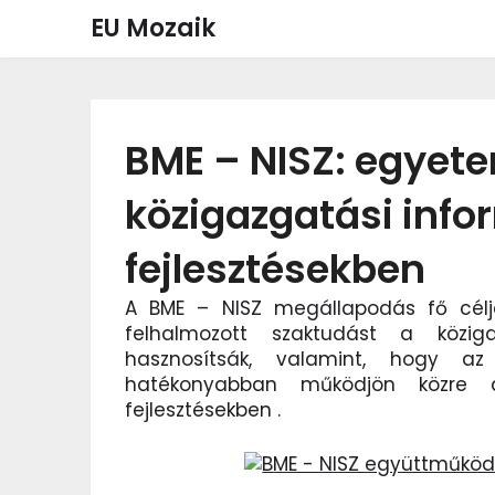
Skip
EU Mozaik
to
content
BME – NISZ: egyet
közigazgatási info
fejlesztésekben
A BME – NISZ megállapodás fő célj
felhalmozott szaktudást a közigaz
hasznosítsák, valamint, hogy a
hatékonyabban működjön közre a k
fejlesztésekben .