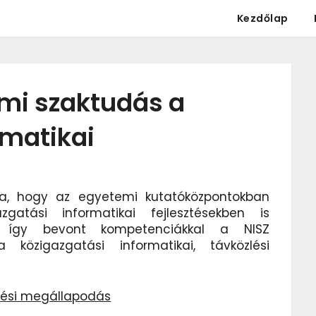
Kezdőlap
emi szaktudás a
rmatikai
a, hogy az egyetemi kutatóközpontokban
gatási informatikai fejlesztésekben is
z így bevont kompetenciákkal a NISZ
özigazgatási informatikai, távközlési