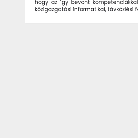
hogy az így bevont kompetenciákka
közigazgatási informatikai, távközlési f