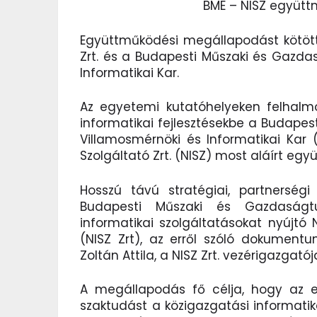
BME – NISZ együt
Együttműködési megállapodást kötött
Zrt. és a Budapesti Műszaki és Gazd
Informatikai Kar.
Az egyetemi kutatóhelyeken felhalmo
informatikai fejlesztésekbe a Budap
Villamosmérnöki és Informatikai Kar
Szolgáltató Zrt. (NISZ) most aláírt e
Hosszú távú stratégiai, partnerség
Budapesti Műszaki és Gazdaság
informatikai szolgáltatásokat nyújtó
(NISZ Zrt), az erről szóló dokument
Zoltán Attila, a NISZ Zrt. vezérigazgatója
A megállapodás fő célja, hogy az e
szaktudást a közigazgatási informatika