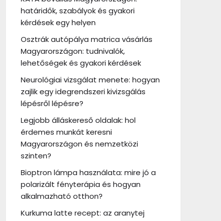
határidők, szabályok és gyakori
kérdések egy helyen
Osztrák autópálya matrica vásárlás
Magyarországon: tudnivalók,
lehetőségek és gyakori kérdések
Neurológiai vizsgálat menete: hogyan
zajlik egy idegrendszeri kivizsgálás
lépésről lépésre?
Legjobb álláskereső oldalak: hol
érdemes munkát keresni
Magyarországon és nemzetközi
szinten?
Bioptron lámpa használata: mire jó a
polarizált fényterápia és hogyan
alkalmazható otthon?
Kurkuma latte recept: az aranytej