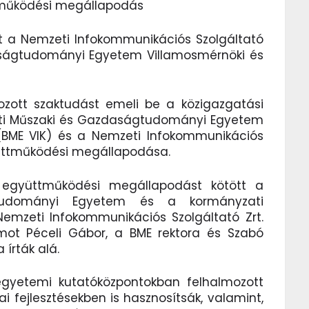
tműködési megállapodás
 a Nemzeti Infokommunikációs Szolgáltató
aságtudományi Egyetem Villamosmérnöki és
zott szaktudást emeli be a közigazgatási
esti Műszaki és Gazdaságtudományi Egyetem
 (BME VIK) és a Nemzeti Infokommunikációs
gyüttműködési megállapodása.
i együttműködési megállapodást kötött a
tudományi Egyetem és a kormányzati
 Nemzeti Infokommunikációs Szolgáltató Zrt.
umot Péceli Gábor, a BME rektora és Szabó
 írták alá.
gyetemi kutatóközpontokban felhalmozott
i fejlesztésekben is hasznosítsák, valamint,