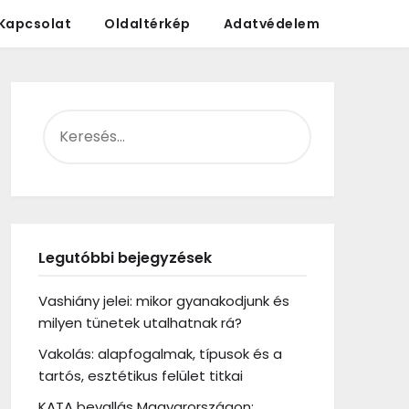
Kapcsolat
Oldaltérkép
Adatvédelem
KERESÉS:
Legutóbbi bejegyzések
Vashiány jelei: mikor gyanakodjunk és
milyen tünetek utalhatnak rá?
Vakolás: alapfogalmak, típusok és a
tartós, esztétikus felület titkai
KATA bevallás Magyarországon: