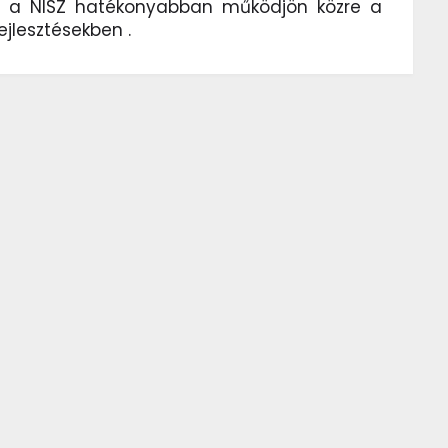
l a NISZ hatékonyabban működjön közre a
ejlesztésekben .