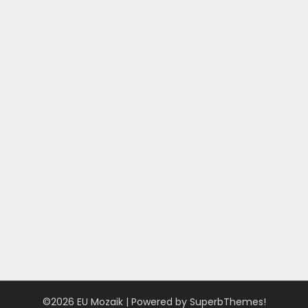
©2026 EU Mozaik
| Powered by
SuperbThemes!