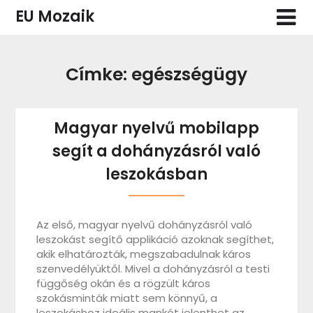
Skip
EU Mozaik
to
content
Címke:
egészségügy
Magyar nyelvű mobilapp
segít a dohányzásról való
leszokásban
Az első, magyar nyelvű dohányzásról való
leszokást segítő applikáció azoknak segíthet,
akik elhatározták, megszabadulnak káros
szenvedélyüktől. Mivel a dohányzásról a testi
függőség okán és a rögzült káros
szokásminták miatt sem könnyű, a
leszokáshoz ideális mankót jelenthet az