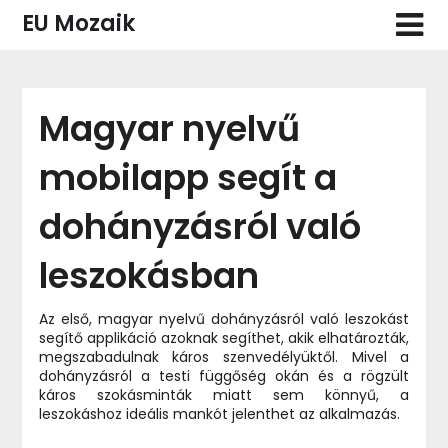
Skip
EU Mozaik
to
content
Magyar nyelvű
mobilapp segít a
dohányzásról való
leszokásban
Az első, magyar nyelvű dohányzásról való leszokást
segítő applikáció azoknak segíthet, akik elhatározták,
megszabadulnak káros szenvedélyüktől. Mivel a
dohányzásról a testi függőség okán és a rögzült
káros szokásminták miatt sem könnyű, a
leszokáshoz ideális mankót jelenthet az alkalmazás.