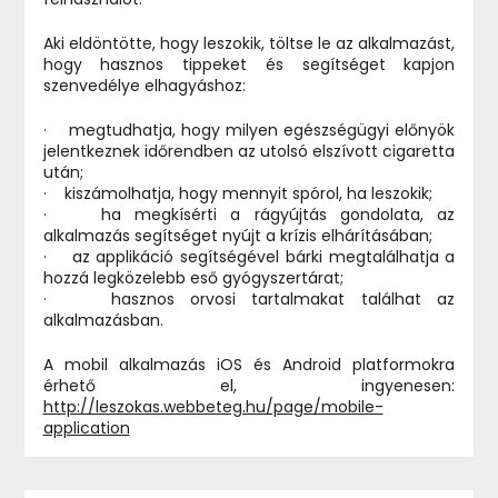
Aki eldöntötte, hogy leszokik, töltse le az alkalmazást,
hogy hasznos tippeket és segítséget kapjon
szenvedélye elhagyáshoz:
· megtudhatja, hogy milyen egészségügyi előnyök
jelentkeznek időrendben az utolsó elszívott cigaretta
után;
· kiszámolhatja, hogy mennyit spórol, ha leszokik;
· ha megkísérti a rágyújtás gondolata, az
alkalmazás segítséget nyújt a krízis elhárításában;
· az applikáció segítségével bárki megtalálhatja a
hozzá legközelebb eső gyógyszertárat;
· hasznos orvosi tartalmakat találhat az
alkalmazásban.
A mobil alkalmazás iOS és Android platformokra
érhető el, ingyenesen:
http://leszokas.webbeteg.hu/page/mobile-
application