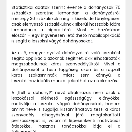
Statisztikai adatok szerint évente a dohányosok 70
százaléka szeretne lemondani a dohányzásról,
mintegy 30 százalékuk meg is kísérli, de ténylegesen
csak elenyésző százalékuknak sikerül hosszabb időre
lemondania a cigarettáról. Most – hazánkban
először – egy ingyenesen letölthető mobilapplikáció
is segíti a leszokni vágyó dohányosokat.
Az első, magyar nyelvű dohányzásról való leszokást
segítő applikáció azoknak segíthet, akik elhatározták,
megszabadulnak káros szenvedélyüktől. Mivel a
dohányzásról a testi függőség okán és a rögzült
káros szokásminták miatt sem könnyű, a
leszokáshoz ideális mankót jelenthet az alkalmazás.
A „Kell a dohány?” nevű alkalmazás nem csak a
leszokással elérhető egészségügyi előnyökkel
motiválja a leszokni vágyó dohányosokat, hanem
amint neve is sugallja, kiszámíthatóvá teszi a káros
szenvedély elhagyásával járó megtakarított
pénzösszeget is, valamint lépésenkénti motivációs
ötletekkel, hasznos tanácsokkal látja el a
felhasználót.