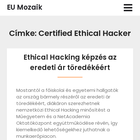
Skip
EU Mozaik
to
content
Címke:
Certified Ethical Hacker
Ethical Hacking képzés az
eredeti ár töredékéért
Mostantól a főiskolai és egyetemi hallgatók
az ország bármely részéről az eredeti ár
töredékéért, diákáron szerezhetnek
nemzetközi Ethical Hacking minősítést a
Műegyetem és a NetAcademia
Oktatóközpont együttműködése révén, így
kiemelkedő lehetőségekhez juthatnak a
munkaerőpiacon.