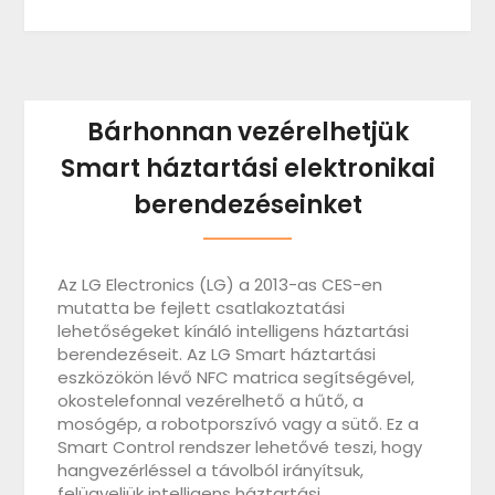
Bárhonnan vezérelhetjük
Smart háztartási elektronikai
berendezéseinket
Az LG Electronics (LG) a 2013-as CES-en
mutatta be fejlett csatlakoztatási
lehetőségeket kínáló intelligens háztartási
berendezéseit. Az LG Smart háztartási
eszközökön lévő NFC matrica segítségével,
okostelefonnal vezérelhető a hűtő, a
mosógép, a robotporszívó vagy a sütő. Ez a
Smart Control rendszer lehetővé teszi, hogy
hangvezérléssel a távolból irányítsuk,
felügyeljük intelligens háztartási