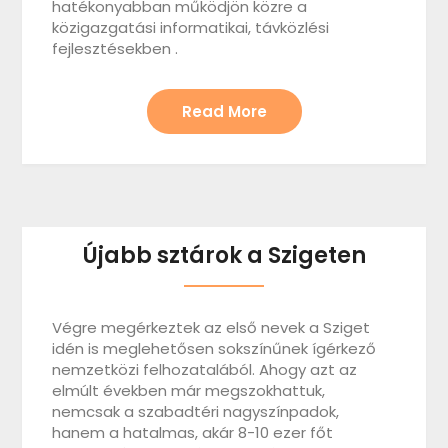
hatékonyabban működjön közre a
közigazgatási informatikai, távközlési
fejlesztésekben .
Read More
Újabb sztárok a Szigeten
Végre megérkeztek az első nevek a Sziget
idén is meglehetősen sokszínűnek ígérkező
nemzetközi felhozatalából. Ahogy azt az
elmúlt években már megszokhattuk,
nemcsak a szabadtéri nagyszínpadok,
hanem a hatalmas, akár 8-10 ezer főt