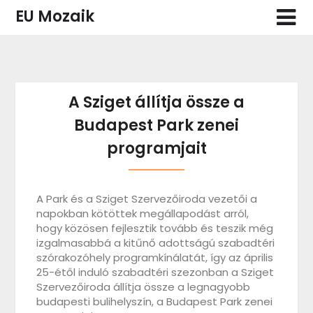
Skip
EU Mozaik
to
content
A Sziget állítja össze a
Budapest Park zenei
programjait
A Park és a Sziget Szervezőiroda vezetői a
napokban kötöttek megállapodást arról,
hogy közösen fejlesztik tovább és teszik még
izgalmasabbá a kitűnő adottságú szabadtéri
szórakozóhely programkínálatát, így az április
25-étől induló szabadtéri szezonban a Sziget
Szervezőiroda állítja össze a legnagyobb
budapesti bulihelyszín, a Budapest Park zenei