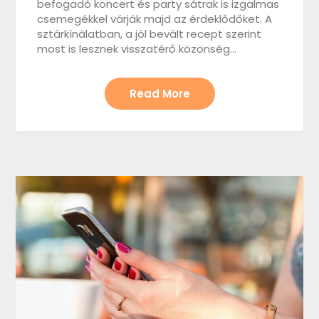
befogadó koncert és party sátrak is izgalmas
csemegékkel várják majd az érdeklődőket. A
sztárkínálatban, a jól bevált recept szerint
most is lesznek visszatérő közönség…
Read More