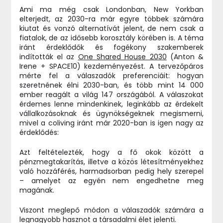
Ami ma még csak Londonban, New Yorkban
elterjedt, az 2030-ra már egyre többek számára
kiutat és vonzó alternatívát jelent, de nem csak a
fiatalok, de az idősebb korosztály körében is. A téma
iránt érdeklődők és fogékony szakemberek
indították el az
One Shared House 2030
(Anton &
Irene + SPACE10) kezdeményezést. A tervezőpáros
mérte fel a válaszadók preferenciáit: hogyan
szeretnének élni 2030-ban, és több mint 14 000
ember reagált a világ 147 országából. A válaszokat
érdemes lenne mindenkinek, leginkább az érdekelt
vállalkozásoknak és ügynökségeknek megismerni,
mivel a coliving iránt már 2020-ban is igen nagy az
érdeklődés:
Azt feltételezték, hogy a fő okok között a
pénzmegtakarítás, illetve a közös létesítményekhez
való hozzáférés, harmadsorban pedig hely szerepel
– amelyet az egyén nem engedhetne meg
magának.
Viszont meglepő módon a válaszadók számára a
legnagyobb hasznot a társadalmi élet jelenti.