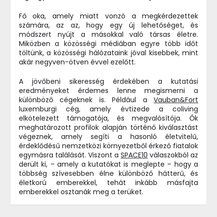
Fő oka, amely miatt vonzó a megkérdezettek
számára, az az, hogy egy új lehetőséget, és
módszert nyújt a másokkal való társas életre.
Miközben a közösségi médiában egyre több időt
töltünk, a közösségi hálózataink jóval kisebbek, mint
akár negyven-ötven évvel ezelőtt.
A jövőbeni sikeresség érdekében a kutatási
eredményeket érdemes lenne megismerni a
különböző cégeknek is. Például a
Vauban&Fort
luxemburgi cég, amely évtizede a coliving
elkötelezett támogatója, és megvalósítója. Ők
meghatározott profilok alapján történő kiválasztást
végeznek, amely segíti a hasonló életvitelű,
érdeklődésű nemzetközi környezetből érkező fiatalok
egymásra találását. Viszont a
SPACE10
válaszokból az
derült ki, – amely a kutatókat is meglepte – hogy a
többség szívesebben élne különböző hátterű, és
életkorú emberekkel, tehát inkább másfajta
emberekkel osztanák meg a terüket.