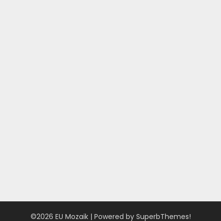
©2026 EU Mozaik
| Powered by
SuperbThemes!