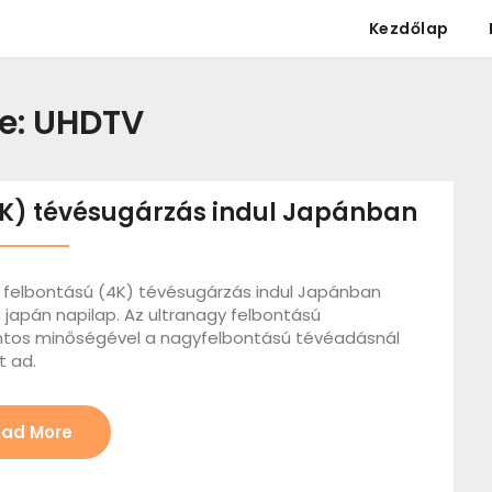
Kezdőlap
e:
UHDTV
4K) tévésugárzás indul Japánban
el felbontású (4K) tévésugárzás indul Japánban
n japán napilap. Az ultranagy felbontású
ntos minőségével a nagyfelbontású tévéadásnál
t ad.
ad More