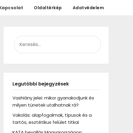
Kapcsolat
Oldaltérkép
Adatvédelem
KERESÉS:
Legutóbbi bejegyzések
Vashiány jelei: mikor gyanakodjunk és
milyen tünetek utalhatnak rá?
Vakolás: alapfogalmak, típusok és a
tartós, esztétikus felület titkai
KATA bevallás Magyarországon: