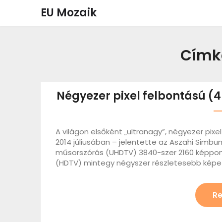
Skip
EU Mozaik
to
content
Címk
Négyezer pixel felbontású (
A világon elsőként „ultranagy”, négyezer pix
2014 júliusában – jelentette az Aszahi Simbu
műsorszórás (UHDTV) 3840-szer 2160 képpo
(HDTV) mintegy négyszer részletesebb képe
Re