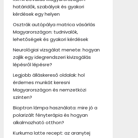
határidők, szabályok és gyakori
kérdések egy helyen
Osztrák autópálya matrica vásárlás
Magyarországon: tudnivalók,
lehetőségek és gyakori kérdések
Neurológiai vizsgálat menete: hogyan
zajlik egy idegrendszeri kivizsgálás
lépésről lépésre?
Legjobb álláskereső oldalak: hol
érdemes munkát keresni
Magyarországon és nemzetközi
szinten?
Bioptron lámpa használata: mire jó a
polarizált fényterápia és hogyan
alkalmazható otthon?
Kurkuma latte recept: az aranytej