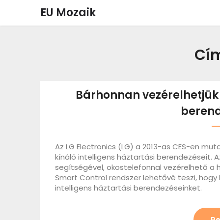
Skip
EU Mozaik
to
content
Cí
Bárhonnan vezérelhetjük 
berend
Az LG Electronics (LG) a 2013-as CES-en mut
kínáló intelligens háztartási berendezéseit.
segítségével, okostelefonnal vezérelhető a 
Smart Control rendszer lehetővé teszi, hogy h
intelligens háztartási berendezéseinket.
Re