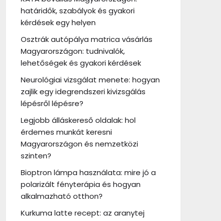
határidők, szabályok és gyakori
kérdések egy helyen
Osztrák autópálya matrica vásárlás
Magyarországon: tudnivalók,
lehetőségek és gyakori kérdések
Neurológiai vizsgálat menete: hogyan
zajlik egy idegrendszeri kivizsgálás
lépésről lépésre?
Legjobb álláskereső oldalak: hol
érdemes munkát keresni
Magyarországon és nemzetközi
szinten?
Bioptron lámpa használata: mire jó a
polarizált fényterápia és hogyan
alkalmazható otthon?
Kurkuma latte recept: az aranytej