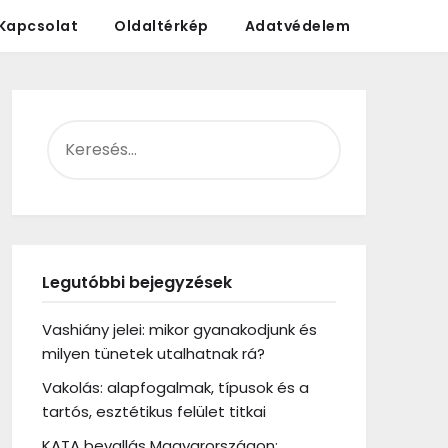
Kapcsolat
Oldaltérkép
Adatvédelem
KERESÉS:
Legutóbbi bejegyzések
Vashiány jelei: mikor gyanakodjunk és
milyen tünetek utalhatnak rá?
Vakolás: alapfogalmak, típusok és a
tartós, esztétikus felület titkai
KATA bevallás Magyarországon: