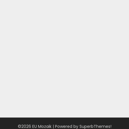
©2026 EU Mozaik
| Powered by
SuperbThemes!