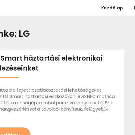
Kezdőlap
mke:
LG
Smart háztartási elektronikai
ezéseinket
atta be fejlett csatlakoztatási lehetőségeket
 Az LG Smart háztartási eszközökön lévő NFC matrica
hűtő, a mosógép, a robotporszívó vagy a sütő. Ez a
angvezérléssel a távolból irányítsuk, felügyeljük
ad More