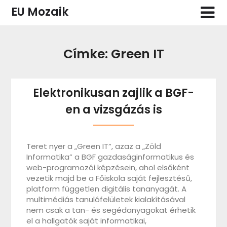
Skip
EU Mozaik
to
content
Címke:
Green IT
Elektronikusan zajlik a BGF-
en a vizsgázás is
Teret nyer a „Green IT”, azaz a „Zöld
Informatika” a BGF gazdaságinformatikus és
web-programozói képzésein, ahol elsőként
vezetik majd be a Főiskola saját fejlesztésű,
platform független digitális tananyagát. A
multimédiás tanulófelületek kialakításával
nem csak a tan- és segédanyagokat érhetik
el a hallgatók saját informatikai,