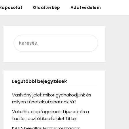
Kapcsolat
Oldaltérkép
Adatvédelem
KERESÉS:
Legutóbbi bejegyzések
Vashiány jelei: mikor gyanakodjunk és
milyen tünetek utalhatnak rá?
Vakolás: alapfogalmak, típusok és a
tartós, esztétikus felület titkai
KATA bevallás Magyarországon: