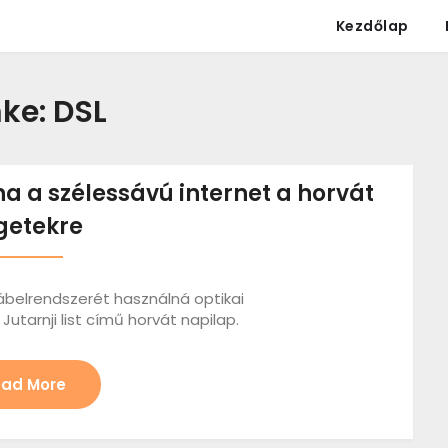
Kezdőlap
ke:
DSL
na a szélessávú internet a horvát
getekre
ábelrendszerét használná optikai
utarnji list című horvát napilap.
ad More