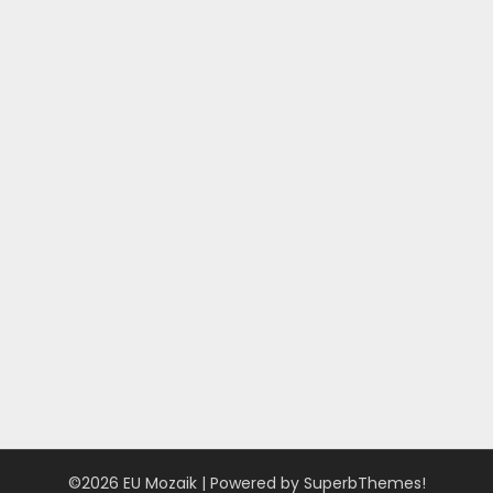
©2026 EU Mozaik
| Powered by
SuperbThemes!