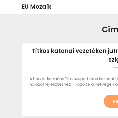
Skip
EU Mozaik
to
content
Cím
Titkos katonai vezetéken jut
szi
A horvát kormány Tito szupertitkos katonai k
hálózatfejlesztéshez – közölte a hétvégén a J
Re