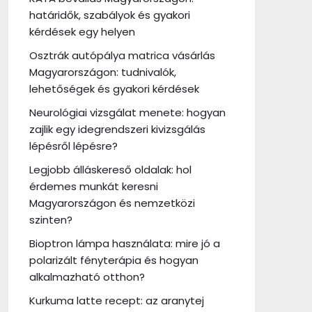
határidők, szabályok és gyakori
kérdések egy helyen
Osztrák autópálya matrica vásárlás
Magyarországon: tudnivalók,
lehetőségek és gyakori kérdések
Neurológiai vizsgálat menete: hogyan
zajlik egy idegrendszeri kivizsgálás
lépésről lépésre?
Legjobb álláskereső oldalak: hol
érdemes munkát keresni
Magyarországon és nemzetközi
szinten?
Bioptron lámpa használata: mire jó a
polarizált fényterápia és hogyan
alkalmazható otthon?
Kurkuma latte recept: az aranytej