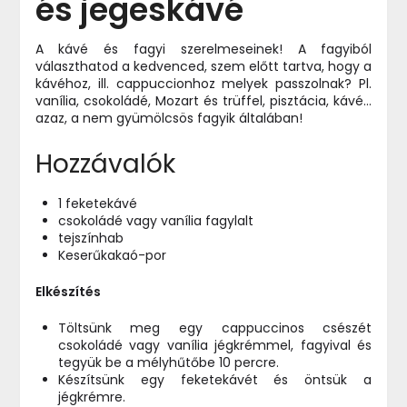
és jegeskávé
A kávé és fagyi szerelmeseinek! A fagyiból
választhatod a kedvenced, szem előtt tartva, hogy a
kávéhoz, ill. cappuccionhoz melyek passzolnak? Pl.
vanília, csokoládé, Mozart és trüffel, pisztácia, kávé…
azaz, a nem gyümölcsös fagyik általában!
Hozzávalók
1 feketekávé
csokoládé vagy vanília fagylalt
tejszínhab
Keserűkakaó-por
Elkészítés
Töltsünk meg egy cappuccinos csészét
csokoládé vagy vanília jégkrémmel, fagyival és
tegyük be a mélyhűtőbe 10 percre.
Készítsünk egy feketekávét és öntsük a
jégkrémre.