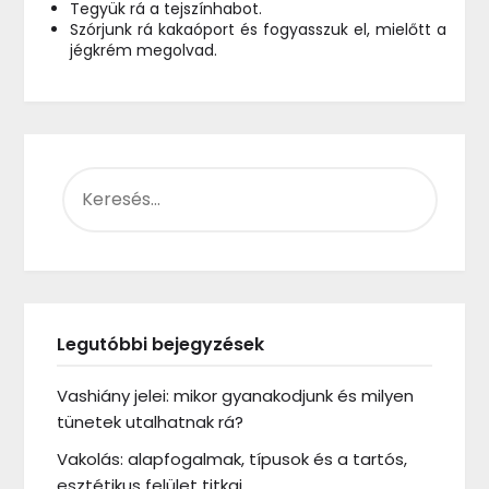
Tegyük rá a tejszínhabot.
Szórjunk rá kakaóport és fogyasszuk el, mielőtt a
jégkrém megolvad.
KERESÉS:
Legutóbbi bejegyzések
Vashiány jelei: mikor gyanakodjunk és milyen
tünetek utalhatnak rá?
Vakolás: alapfogalmak, típusok és a tartós,
esztétikus felület titkai