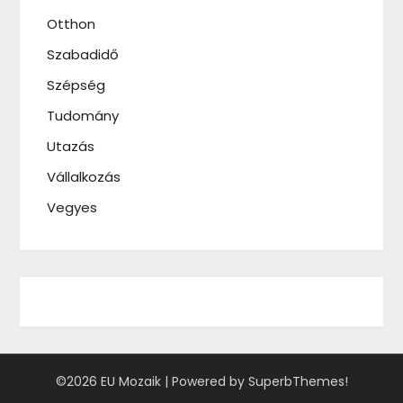
Otthon
Szabadidő
Szépség
Tudomány
Utazás
Vállalkozás
Vegyes
©2026 EU Mozaik
| Powered by
SuperbThemes!