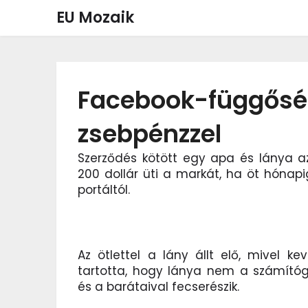
Skip
EU Mozaik
to
content
Facebook-függősé
zsebpénzzel
Szerződés kötött egy apa és lánya a
200 dollár üti a markát, ha öt hónap
portáltól.
Az ötlettel a lány állt elő, mivel ke
tartotta, hogy lánya nem a számító
és a barátaival fecserészik.