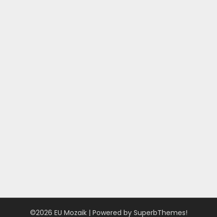
©2026 EU Mozaik
| Powered by
SuperbThemes!