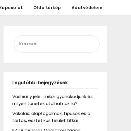
Kapcsolat
Oldaltérkép
Adatvédelem
KERESÉS:
Legutóbbi bejegyzések
Vashiány jelei: mikor gyanakodjunk és
milyen tünetek utalhatnak rá?
Vakolás: alapfogalmak, típusok és a
tartós, esztétikus felület titkai
KATA bevallás Magyarországon: