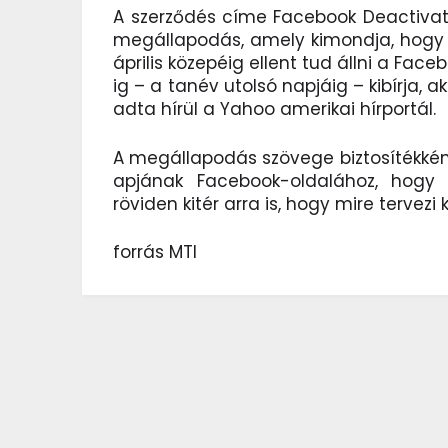
A szerződés címe Facebook Deactivat
megállapodás, amely kimondja, hogy 50
április közepéig ellent tud állni a Fa
ig – a tanév utolsó napjáig – kibírja, a
adta hírül a Yahoo amerikai hírportál.
A megállapodás szövege biztosítékként 
apjának Facebook-oldalához, hogy 
röviden kitér arra is, hogy mire tervezi 
forrás MTI