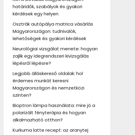
határidők, szabályok és gyakori
kérdések egy helyen
Osztrák autópálya matrica vásárlás
Magyarországon: tudnivalók,
lehetőségek és gyakori kérdések
Neurológiai vizsgálat menete: hogyan
zajlik egy idegrendszeri kivizsgálás
lépésről lépésre?
Legjobb álláskereső oldalak: hol
érdemes munkát keresni
Magyarországon és nemzetközi
szinten?
Bioptron lámpa használata: mire jó a
polarizált fényterápia és hogyan
alkalmazható otthon?
Kurkuma latte recept: az aranytej