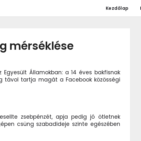
Kezdőlap
g mérséklése
z Egyesült Államokban: a 14 éves bakfisnak
ig távol tartja magát a Facebook közösségi
vesellte zsebpénzét, apja pedig jó ötletnek
gépen csüng szabadideje szinte egészében