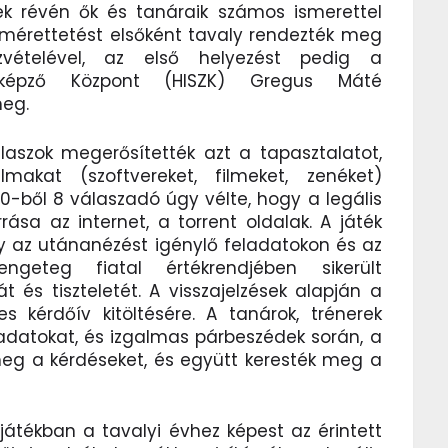
nek révén ők és tanáraik számos ismerettel
rettetést elsőként tavaly rendezték meg
vételével, az első helyezést pedig a
akképző Központ (HISZK) Gregus Máté
meg.
álaszok megerősítették azt a tapasztalatot,
makat (szoftvereket, filmeket, zenéket)
 10-ből 8 válaszadó úgy vélte, hogy a legális
rása az internet, a torrent oldalak. A játék
y az utánanézést igénylő feladatokon és az
engeteg fiatal értékrendjében sikerült
át és tiszteletét. A visszajelzések alapján a
s kérdőív kitöltésére. A tanárok, trénerek
ladatokat, és izgalmas párbeszédek során, a
k meg a kérdéseket, és együtt keresték meg a
 játékban a tavalyi évhez képest az érintett