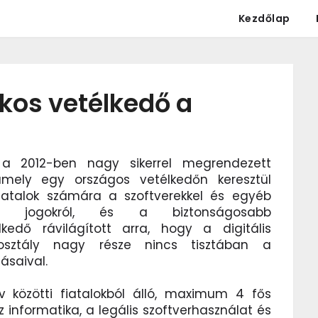
Kezdőlap
ékos vetélkedő a
a a 2012-ben nagy sikerrel megrendezett
amely egy országos vetélkedőn keresztül
iatalok számára a szoftverekkel és egyéb
zői jogokról, és a biztonságosabb
élkedő rávilágított arra, hogy a digitális
rosztály nagy része nincs tisztában a
ásaival.
 közötti fiatalokból álló, maximum 4 fős
 informatika, a legális szoftverhasználat és