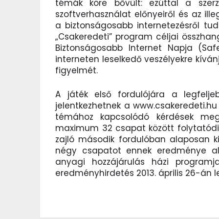
témák köre bővült: ezúttal a szerző
szoftverhasználat előnyeiről és az ill
a biztonságosabb internetezésről tu
„Csakeredeti” program céljai összha
Biztonságosabb Internet Napja (Safe
interneten leselkedő veszélyekre kíván
figyelmét.
A játék első fordulójára a legfelj
jelentkezhetnek a www.csakeredeti.hu 
témához kapcsolódó kérdések megvá
maximum 32 csapat között folytatódik 
zajló második fordulóban alaposan k
négy csapatot ennek eredménye alap
anyagi hozzájárulás házi programjai
eredményhirdetés 2013. április 26-án le