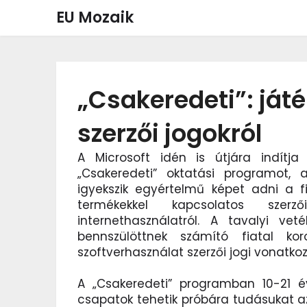
Skip
EU Mozaik
to
content
„Csakeredeti”: ját
szerzői jogokról
A Microsoft idén is útjára indítj
„Csakeredeti” oktatási programot, 
igyekszik egyértelmű képet adni a f
termékekkel kapcsolatos szer
internethasználatról. A tavalyi vet
bennszülöttnek számító fiatal ko
szoftverhasználat szerzői jogi vonatkoz
A „Csakeredeti” programban 10-21 év
csapatok tehetik próbára tudásukat az