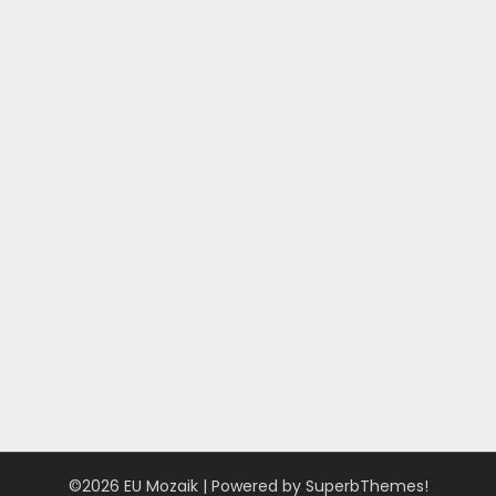
©2026 EU Mozaik
| Powered by
SuperbThemes!