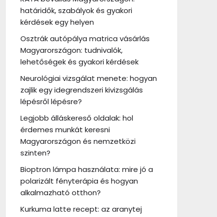
határidők, szabályok és gyakori
kérdések egy helyen
Osztrák autópálya matrica vásárlás
Magyarországon: tudnivalók,
lehetőségek és gyakori kérdések
Neurológiai vizsgálat menete: hogyan
zajlik egy idegrendszeri kivizsgálás
lépésről lépésre?
Legjobb álláskereső oldalak: hol
érdemes munkát keresni
Magyarországon és nemzetközi
szinten?
Bioptron lámpa használata: mire jó a
polarizált fényterápia és hogyan
alkalmazható otthon?
Kurkuma latte recept: az aranytej