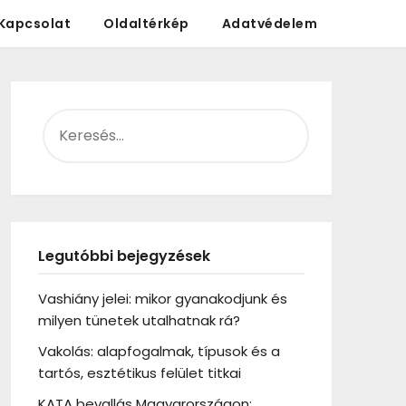
Kapcsolat
Oldaltérkép
Adatvédelem
KERESÉS:
Legutóbbi bejegyzések
Vashiány jelei: mikor gyanakodjunk és
milyen tünetek utalhatnak rá?
Vakolás: alapfogalmak, típusok és a
tartós, esztétikus felület titkai
KATA bevallás Magyarországon: