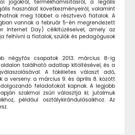
i jogokról, termékhamisításról, a legális
egális használat következményeiről, valamint
dhatnak meg többet a résztvevő fiatalok. A
ngban vannak a február 5-én megrendezett
r Internet Day) célkitűzéseivel, amely az
ja felhívni a fiatalok, szülők és pedagógusok
ebb négyfős csapatok 2013. március 8-ig
oldalon található adatlap kitöltésével, és a
laszolásával. A tökéletes választ adó,
a verseny: a március 9. és április 8. között
idolgozandó feladatokat kapnak. A legjobb
ján szakmai zsűri választja ki; jutalmuk
khoz, például osztálykirándulásaikhoz. Az
sz.