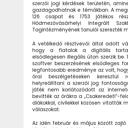
szerzői jogi kérdések területén, ami
gazdagodhatnak e témákban. A megmé
126 csapat és 1753 játékos rész
Hódmezővásárhelyi Integrált Sz
Tagintézményének tanulói szerezték 
A vetélkedő résztvevői által adott v
hogy a fiatalok a digitális tartal
elsődlegesen illegális úton szerzik be.
szoftver beszerzésének elsődleges for
legfontosabb eredménye az volt, hog
órai beszélgetéseken keresztül r
helyreállítani a szerzői jog fontosság
játék nem korlátozódott az internete
bevitték az órákra a „Csakeredeti”-fe
diákokkal, civilekkel közösen vitattá
válaszokat.
Az idén február és május között zajló