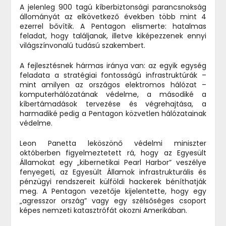
A jelenleg 900 tagú kíberbiztonsági parancsnokság
állományát az elkövetkező években több mint 4
ezerrel bővítik. A Pentagon elismerte: hatalmas
feladat, hogy találjanak, illetve kiképezzenek ennyi
világszínvonalú tudású szakembert.
A fejlesztésnek hármas iránya van: az egyik egység
feladata a stratégiai fontosságú infrastruktúrák –
mint amilyen az országos elektromos hálózat –
komputerhálózatának védelme, a másodiké a
kíbertámadások tervezése és végrehajtása, a
harmadiké pedig a Pentagon közvetlen hálózatainak
védelme.
Leon Panetta leköszönő védelmi miniszter
októberben figyelmeztetett rá, hogy az Egyesült
Államokat egy „kibernetikai Pearl Harbor” veszélye
fenyegeti, az Egyesült Államok infrastrukturális és
pénzügyi rendszereit külföldi hackerek béníthatják
meg. A Pentagon vezetője kijelentette, hogy egy
„agresszor ország” vagy egy szélsőséges csoport
képes nemzeti katasztrófát okozni Amerikában.