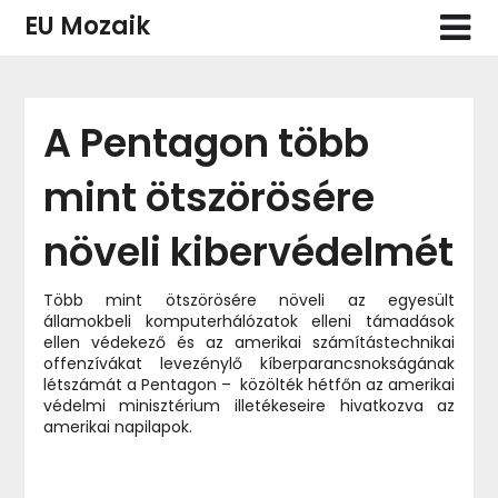
Skip
EU Mozaik
to
content
A Pentagon több
mint ötszörösére
növeli kibervédelmét
Több mint ötszörösére növeli az egyesült
államokbeli komputerhálózatok elleni támadások
ellen védekező és az amerikai számítástechnikai
offenzívákat levezénylő kíberparancsnokságának
létszámát a Pentagon – közölték hétfőn az amerikai
védelmi minisztérium illetékeseire hivatkozva az
amerikai napilapok.