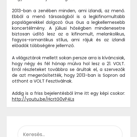
2013-ban a zenében minden, ami izlandi, az menő.
Ebből a menő társaságból is a legkifinomultabb
popslágerekkel dolgozó Gus Gus a legkellemesebb
koncertélmény. A júliusi hőségben mindenesetre
biztosan üdítő lesz az a kifinomult, melankolikus,
fagyos-romantikus stílus, ami rájuk és az izlandi
előadók többségére jellemző.
A világsztárok mellett sokan persze arra is kíváncsiak,
hogy négy és fél hónap múlva hol lesz a 21. VOLT.
Erről részleteket továbbra se árultak el, a szervezők
de azt megerősítették, hogy 2013-ban is Sopron ad
otthont a VOLT Fesztiválnak.
Addig is a friss bejelentésből íme itt egy képi csokor:
http://youtu.be/HcrtG0vP4Ls
KERESÉS: