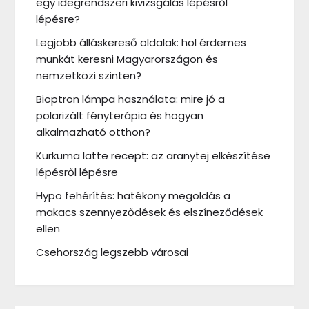
egy idegrendszeri kivizsgálás lépésről
lépésre?
Legjobb álláskereső oldalak: hol érdemes
munkát keresni Magyarországon és
nemzetközi szinten?
Bioptron lámpa használata: mire jó a
polarizált fényterápia és hogyan
alkalmazható otthon?
Kurkuma latte recept: az aranytej elkészítése
lépésről lépésre
Hypo fehérítés: hatékony megoldás a
makacs szennyeződések és elszíneződések
ellen
Csehország legszebb városai