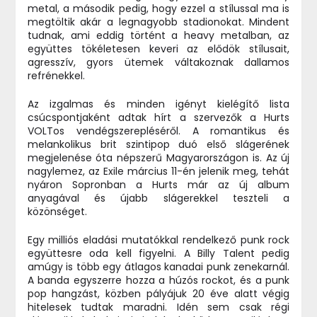
metal, a második pedig, hogy ezzel a stílussal ma is
megtöltik akár a legnagyobb stadionokat. Mindent
tudnak, ami eddig történt a heavy metalban, az
együttes tökéletesen keveri az elődök stílusait,
agresszív, gyors ütemek váltakoznak dallamos
refrénekkel.
Az izgalmas és minden igényt kielégítő lista
csúcspontjaként adtak hírt a szervezők a Hurts
VOLTos vendégszerepléséről. A romantikus és
melankolikus brit szintipop duó első slágerének
megjelenése óta népszerű Magyarországon is. Az új
nagylemez, az Exile március 11-én jelenik meg, tehát
nyáron Sopronban a Hurts már az új album
anyagával és újabb slágerekkel teszteli a
közönséget.
Egy milliós eladási mutatókkal rendelkező punk rock
együttesre oda kell figyelni. A Billy Talent pedig
amúgy is több egy átlagos kanadai punk zenekarnál.
A banda egyszerre hozza a húzós rockot, és a punk
pop hangzást, közben pályájuk 20 éve alatt végig
hitelesek tudtak maradni. Idén sem csak régi