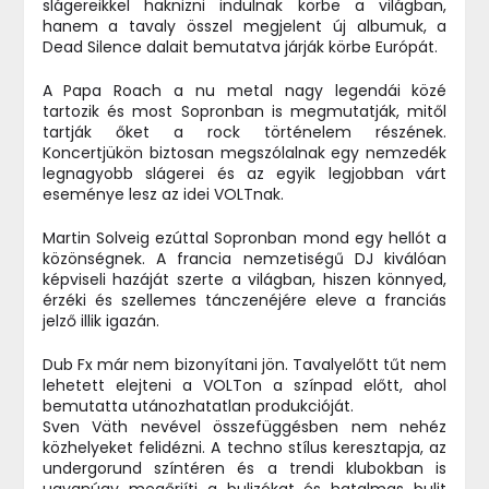
slágereikkel haknizni indulnak körbe a világban,
hanem a tavaly összel megjelent új albumuk, a
Dead Silence dalait bemutatva járják körbe Európát.
A Papa Roach a nu metal nagy legendái közé
tartozik és most Sopronban is megmutatják, mitől
tartják őket a rock történelem részének.
Koncertjükön biztosan megszólalnak egy nemzedék
legnagyobb slágerei és az egyik legjobban várt
eseménye lesz az idei VOLTnak.
Martin Solveig ezúttal Sopronban mond egy hellót a
közönségnek. A francia nemzetiségű DJ kiválóan
képviseli hazáját szerte a világban, hiszen könnyed,
érzéki és szellemes tánczenéjére eleve a franciás
jelző illik igazán.
Dub Fx már nem bizonyítani jön. Tavalyelőtt tűt nem
lehetett elejteni a VOLTon a színpad előtt, ahol
bemutatta utánozhatatlan produkcióját.
Sven Väth nevével összefüggésben nem nehéz
közhelyeket felidézni. A techno stílus keresztapja, az
undergorund színtéren és a trendi klubokban is