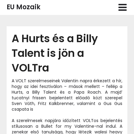
Skip
EU Mozaik
to
content
A Hurts és a Billy
Talent is jön a
VOLTra
A VOLT szerelmeseinek Valentin napra érkezett a hír,
hogy az idei fesztiválon – mások mellett – fellép a
Hurts, a Billy Talent és a Papa Roach. A majd’
tucatnyi frissen bejelentett előadó közt szerepel
Sven Väth, Fritz Kalkbrenner, valamint a Gus Gus
csapata is
A szerelmesek napjára időzített VOLTos bejelentés
stílusosan a Bullet for my Valentine-nal indul. A
zenekar első tanulsága, hogy létezik walesi heavy