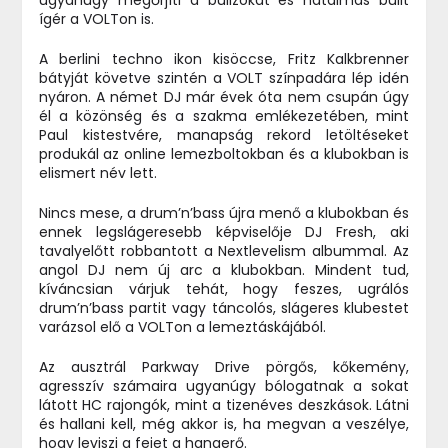
ugyanúgy megőrjíti a bulizókat és hatalmas bulit
ígér a VOLTon is.
A berlini techno ikon kisöccse, Fritz Kalkbrenner
bátyját követve szintén a VOLT színpadára lép idén
nyáron. A német DJ már évek óta nem csupán úgy
él a közönség és a szakma emlékezetében, mint
Paul kistestvére, manapság rekord letöltéseket
produkál az online lemezboltokban és a klubokban is
elismert név lett.
Nincs mese, a drum’n’bass újra menő a klubokban és
ennek legslágeresebb képviselője DJ Fresh, aki
tavalyelőtt robbantott a Nextlevelism albummal. Az
angol DJ nem új arc a klubokban. Mindent tud,
kíváncsian várjuk tehát, hogy feszes, ugrálós
drum’n’bass partit vagy táncolós, slágeres klubestet
varázsol elő a VOLTon a lemeztáskájából.
Az ausztrál Parkway Drive pörgős, kőkemény,
agresszív számaira ugyanúgy bólogatnak a sokat
látott HC rajongók, mint a tizenéves deszkások. Látni
és hallani kell, még akkor is, ha megvan a veszélye,
hogy leviszi a fejet a hangerő.